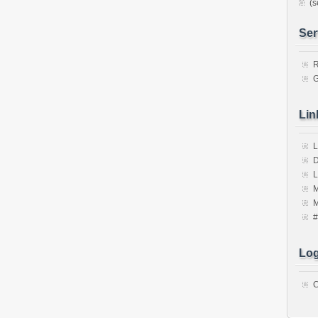
(s
Ser
R
Lin
L
D
M
Log
C