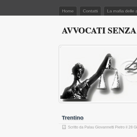
Home
Contatti
La mafia delle 
AVVOCATI SENZA
Trentino
Scritto da
Palau Giovannetti Pietro
il 28 