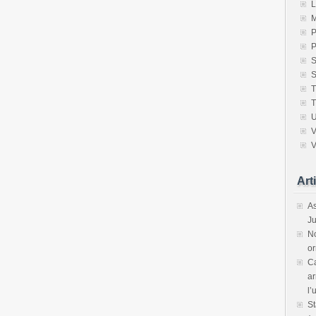
S
V
Art
As
Ju
No
or
Ca
ar
l’
St