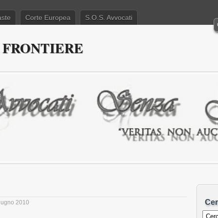
aste
Corte Europea
S.O.S. Avvocati
 FRONTIERE
Cer
Giugno 2010